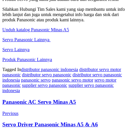
Silahkan Hubungi Tim Sales kami yang siap membantu untuk info
lebih lanjut dan juga untuk mengetahui info harga dan stok dari
produk Panasonic atau produk kami lainnya.
Unduh katalog Panasonic Minas A5
Servo Panasonic Lainnya
Servo Lainnya
Produk Panasonic Lainnya
Tagged In
distributor panasonic indonesia
distributor servo motor
panasonic
distributor servo panasonic
distributor servo panasonic
indonesia
panasonic servo
panasonic servo motor
servo motor
panasonic
supplier servo panasonic
supplier servo panasonic
indonesia
Post
Panasonic AC Servo Minas A5
Navigation
Previous
Servo Driver Panasonic Minas A5 & A6