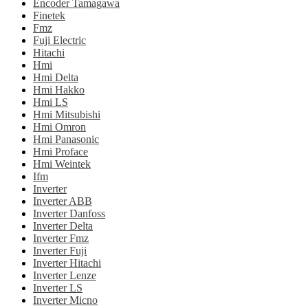
Encoder Tamagawa
Finetek
Fmz
Fuji Electric
Hitachi
Hmi
Hmi Delta
Hmi Hakko
Hmi LS
Hmi Mitsubishi
Hmi Omron
Hmi Panasonic
Hmi Proface
Hmi Weintek
Ifm
Inverter
Inverter ABB
Inverter Danfoss
Inverter Delta
Inverter Fmz
Inverter Fuji
Inverter Hitachi
Inverter Lenze
Inverter LS
Inverter Micno