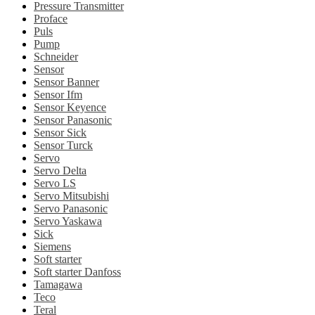
Pressure Transmitter
Proface
Puls
Pump
Schneider
Sensor
Sensor Banner
Sensor Ifm
Sensor Keyence
Sensor Panasonic
Sensor Sick
Sensor Turck
Servo
Servo Delta
Servo LS
Servo Mitsubishi
Servo Panasonic
Servo Yaskawa
Sick
Siemens
Soft starter
Soft starter Danfoss
Tamagawa
Teco
Teral