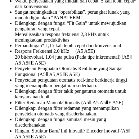
Waktu penyesuaian yang mudah dan cepat. 5 kali lebih cepat*
dari konvensional
Sangat meningkatkan “operabilitas”, perangkat lunak yang
mudah digunakan “PANATERM”.
Dilengkapi dengan fungsi “Fit Gain” untuk mewujudkan
pengaturan yang cepat.
Merealisasikan respons frekuensi 2,3 kHz untuk
meningkatkan produktivitas
Perbandingan* 1,15 kali lebih cepat dari konvensional
Respons Frekuensi 2.0 kHz (A5 A5E)
20 bit/revolusi, 1,04 juta pulsa (Pada tipe inkremental) (A5Ⅱ
A5 A5ⅡE A5E)
Penyetelan Penguatan Otomatis Real-time yang Sangat
Fungsional (A5Ⅱ A5 A5ⅡE A5E)
Penyetelan penguatan otomatis real-time berkinerja tinggi
yang menampilkan pengaturan sederhana.
Dilengkapi dengan filter takik pengaturan otomatis untuk
kenyamanan lebih.
Filter Redaman Manual/Otomatis (A5Ⅱ A5 A5ⅡE A5E)
Dilengkapi dengan filter redaman yang menampilkan
penyetelan otomatis yang disederhanakan.
Dilengkapi dengan fungsi simulasi mesin yang
disederhanakan.
Ringan. Struktur Baru/ Inti Inovatif/ Encoder Inovatif (A5Ⅱ
A5 A5ⅡE A5E)