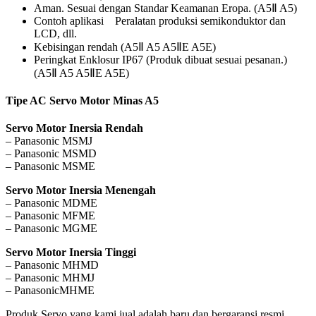
Aman. Sesuai dengan Standar Keamanan Eropa. (A5Ⅱ A5)
Contoh aplikasi Peralatan produksi semikonduktor dan
LCD, dll.
Kebisingan rendah (A5Ⅱ A5 A5ⅡE A5E)
Peringkat Enklosur IP67 (Produk dibuat sesuai pesanan.)
(A5Ⅱ A5 A5ⅡE A5E)
Tipe AC Servo Motor Minas A5
Servo Motor Inersia Rendah
– Panasonic MSMJ
– Panasonic MSMD
– Panasonic MSME
Servo Motor Inersia Menengah
– Panasonic MDME
– Panasonic MFME
– Panasonic MGME
Servo Motor Inersia Tinggi
– Panasonic MHMD
– Panasonic MHMJ
– PanasonicMHME
Produk Servo yang kami jual adalah baru dan bergaransi resmi.