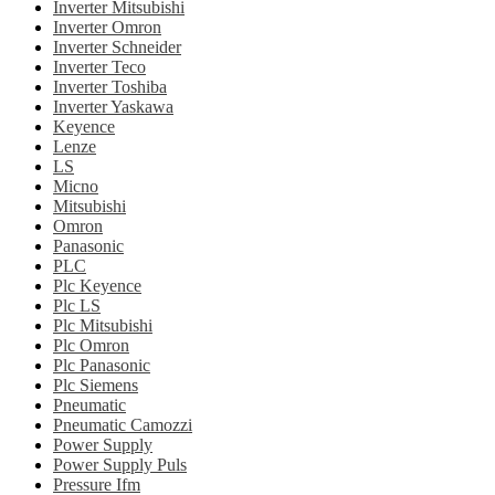
Inverter Mitsubishi
Inverter Omron
Inverter Schneider
Inverter Teco
Inverter Toshiba
Inverter Yaskawa
Keyence
Lenze
LS
Micno
Mitsubishi
Omron
Panasonic
PLC
Plc Keyence
Plc LS
Plc Mitsubishi
Plc Omron
Plc Panasonic
Plc Siemens
Pneumatic
Pneumatic Camozzi
Power Supply
Power Supply Puls
Pressure Ifm