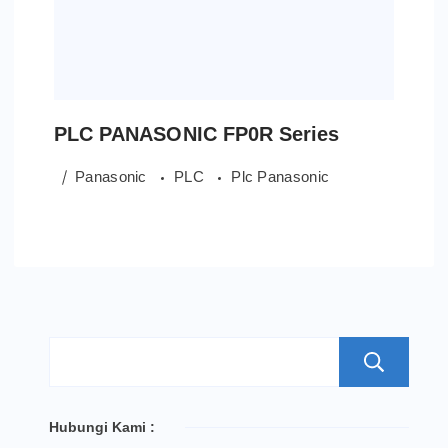
PLC PANASONIC FP0R Series
Panasonic
PLC
Plc Panasonic
S
Hubungi Kami :