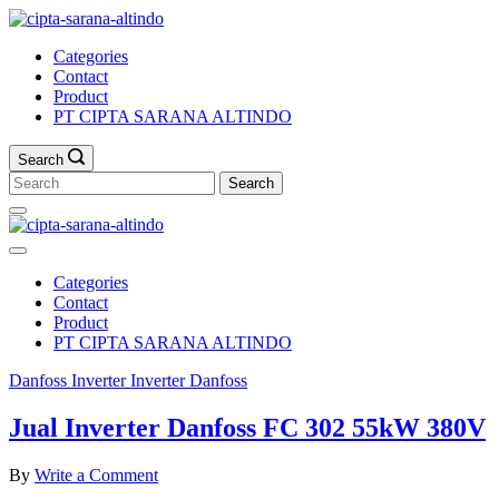
Skip
to
Categories
content
Contact
Product
PT CIPTA SARANA ALTINDO
Search
Search
for:
Categories
Contact
Product
PT CIPTA SARANA ALTINDO
Danfoss
Inverter
Inverter Danfoss
Jual Inverter Danfoss FC 302 55kW 380V
on
By
Write a Comment
Jual