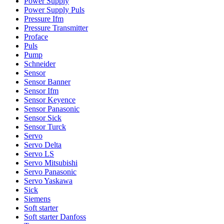
Power Supply
Power Supply Puls
Pressure Ifm
Pressure Transmitter
Proface
Puls
Pump
Schneider
Sensor
Sensor Banner
Sensor Ifm
Sensor Keyence
Sensor Panasonic
Sensor Sick
Sensor Turck
Servo
Servo Delta
Servo LS
Servo Mitsubishi
Servo Panasonic
Servo Yaskawa
Sick
Siemens
Soft starter
Soft starter Danfoss