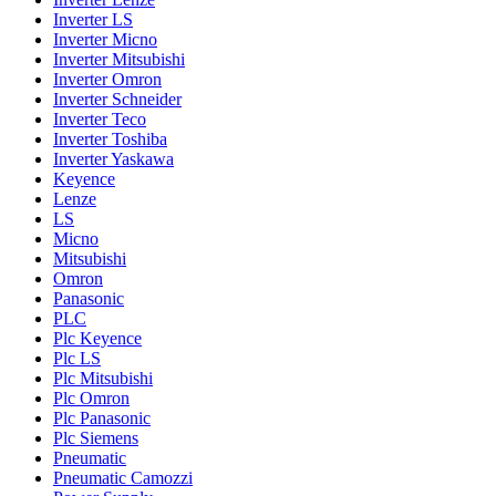
Inverter LS
Inverter Micno
Inverter Mitsubishi
Inverter Omron
Inverter Schneider
Inverter Teco
Inverter Toshiba
Inverter Yaskawa
Keyence
Lenze
LS
Micno
Mitsubishi
Omron
Panasonic
PLC
Plc Keyence
Plc LS
Plc Mitsubishi
Plc Omron
Plc Panasonic
Plc Siemens
Pneumatic
Pneumatic Camozzi