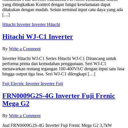
yang ditingkatkan Kontrol dengan fungsi keselamatan dapat
1
dilakukan dengan mudah. Selain terminal input catu daya yang ada
Inverter
[…]
Mitsubishi
Hitachi
Inverter
Inverter Hitachi
Hitachi WJ-C1 Inverter
on
By
Write a Comment
Hitachi
Inverter Hitachi WJ-C1 Series Hitachi WJ-C1 Dirancang untuk
WJ-
performa prima dan kemudahan penggunaan. Seri WJ-C1
C1
menawarkan rentang tegangan 100-400VAC dengan input satu fasa
Inverter
hingga output tiga fasa. Seri WJ-C1 dilengkapi […]
Fuji Electric
Inverter
Inverter Fuji
FRN0009G2S-4G Inverter Fuji Frenic
Mega G2
on
By
Write a Comment
FRN0009G2S-
Jual FRN0009G2S-4G Inverter Fuji Frenic Mega G2 3,7kW
4G