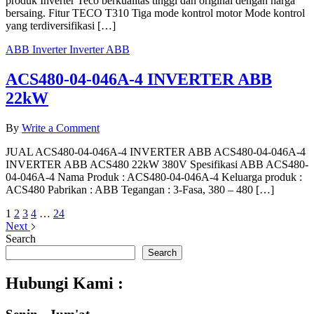
produk Inverter Teco berkualitas tinggi dan original dengan harga
T310
bersaing. Fitur TECO T310 Tiga mode kontrol motor Mode kontrol
yang terdiversifikasi […]
ABB
Inverter
Inverter ABB
ACS480-04-046A-4 INVERTER ABB
22kW
on
By
Write a Comment
ACS480-
JUAL ACS480-04-046A-4 INVERTER ABB ACS480-04-046A-4
04-
INVERTER ABB ACS480 22kW 380V Spesifikasi ABB ACS480-
046A-
04-046A-4 Nama Produk : ACS480-04-046A-4 Keluarga produk :
4
ACS480 Pabrikan : ABB Tegangan : 3-Fasa, 380 – 480 […]
INVERTER
ABB
1
2
3
4
…
24
22kW
Next
Search
Search
Hubungi Kami :