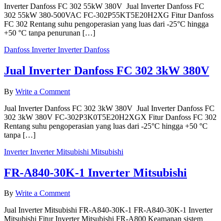
Inverter Danfoss FC 302 55kW 380V Jual Inverter Danfoss FC
Inverter
302 55kW 380-500VAC FC-302P55KT5E20H2XG Fitur Danfoss
Danfoss
FC 302 Rentang suhu pengoperasian yang luas dari -25°C hingga
FC
+50 °C tanpa penurunan […]
302
55kW
Danfoss
Inverter
Inverter Danfoss
380V
Jual Inverter Danfoss FC 302 3kW 380V
on
By
Write a Comment
Jual
Jual Inverter Danfoss FC 302 3kW 380V Jual Inverter Danfoss FC
Inverter
302 3kW 380V FC-302P3K0T5E20H2XGX Fitur Danfoss FC 302
Danfoss
Rentang suhu pengoperasian yang luas dari -25°C hingga +50 °C
FC
tanpa […]
302
3kW
Inverter
Inverter Mitsubishi
Mitsubishi
380V
FR-A840-30K-1 Inverter Mitsubishi
on
By
Write a Comment
FR-
Jual Inverter Mitsubishi FR-A840-30K-1 FR-A840-30K-1 Inverter
A840-
Mitsubishi Fitur Inverter Mitsubishi FR-A800 Keamanan sistem
30K-