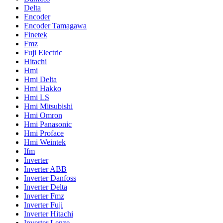
Delta
Encoder
Encoder Tamagawa
Finetek
Fmz
Fuji Electric
Hitachi
Hmi
Hmi Delta
Hmi Hakko
Hmi LS
Hmi Mitsubishi
Hmi Omron
Hmi Panasonic
Hmi Proface
Hmi Weintek
Ifm
Inverter
Inverter ABB
Inverter Danfoss
Inverter Delta
Inverter Fmz
Inverter Fuji
Inverter Hitachi
Inverter Lenze