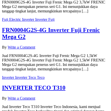
FRN0009G2S-4G Inverter Fuji Frenic Mega G2 3,7kW FRENIC
Inverter
Mega G2 merupakan penerus seri G1. Ini menunjukkan daya
Fuji
tanggap tingkat lanjut, memungkinkan tercapainya […]
Frenic
Mega
Fuji Electric
Inverter
Inverter Fuji
G2
FRN0004G2S-4G Inverter Fuji Frenic
Mega G2
on
By
Write a Comment
FRN0004G2S-
Jual FRN0004G2S-4G Inverter Fuji Frenic Mega G2 1,5kW
4G
FRN0004G2S-4G Inverter Fuji Frenic Mega G2 1,5kW FRENIC
Inverter
Mega G2 merupakan penerus seri G1. Ini menunjukkan daya
Fuji
tanggap tingkat lanjut, memungkinkan tercapainya […]
Frenic
Mega
Inverter
Inverter Teco
Teco
G2
INVERTER TECO T310
on
By
Write a Comment
INVERTER
Jual Inverter Teco T310 Inverter Teco Indonesia, kami menjual
TECO