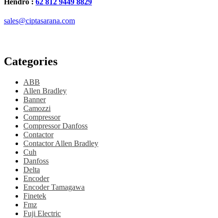
Hendro :
62 812 9449 8829
sales@ciptasarana.com
Categories
ABB
Allen Bradley
Banner
Camozzi
Compressor
Compressor Danfoss
Contactor
Contactor Allen Bradley
Cuh
Danfoss
Delta
Encoder
Encoder Tamagawa
Finetek
Fmz
Fuji Electric