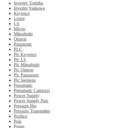
Inverter Toshiba
Inverter Yaskawa
Keyence
Lenze
LS
Micno
Mitsubishi
Omron
Panasonic
PLC
Plc Keyence
Plc LS
Plc Mitsubishi
Plc Omron
Plc Panasonic
Plc Siemens
Pneumatic
Pneumatic Camozzi
Power Supply
Power Supply Puls
Pressure Ifm
Pressure Transmitter
Proface
Puls
Pump