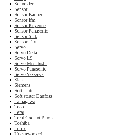
Schneider
Sensor
Sensor Banner
Sensor Ifm
Sensor Keyence
Sensor Panasonic
Sensor Sick
Sensor Turck
Servo
Servo Delta
Servo LS
Servo Mitsubishi
Servo Panasonic
Servo Yaskawa
Sick
Siemens
Soft starter
Soft starter Danfoss
Tamagawa
Teco
Teral
Teral Coolant Pump
Toshiba
Turck
Uncategorized