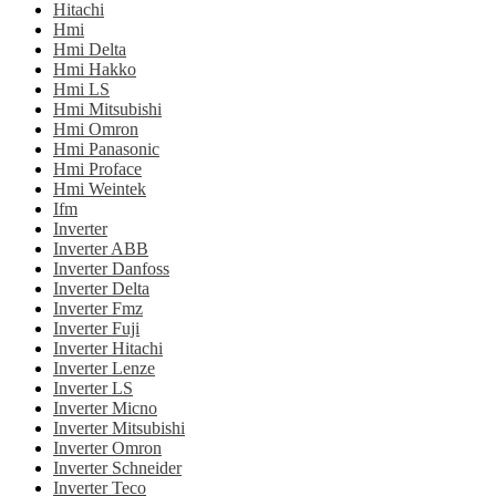
Hitachi
Hmi
Hmi Delta
Hmi Hakko
Hmi LS
Hmi Mitsubishi
Hmi Omron
Hmi Panasonic
Hmi Proface
Hmi Weintek
Ifm
Inverter
Inverter ABB
Inverter Danfoss
Inverter Delta
Inverter Fmz
Inverter Fuji
Inverter Hitachi
Inverter Lenze
Inverter LS
Inverter Micno
Inverter Mitsubishi
Inverter Omron
Inverter Schneider
Inverter Teco