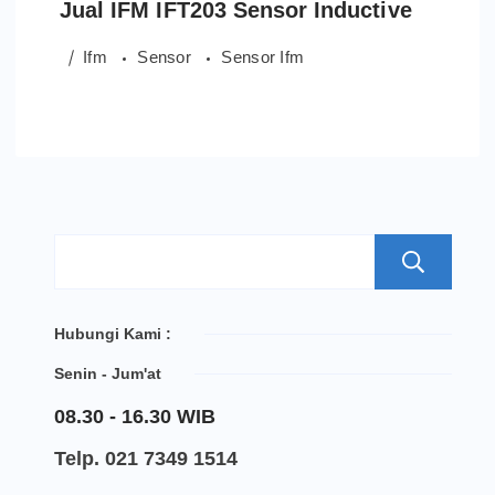
Jual IFM IFT203 Sensor Inductive
Ifm
Sensor
Sensor Ifm
S
Hubungi Kami :
Senin - Jum'at
08.30 - 16.30 WIB
Telp. 021 7349 1514