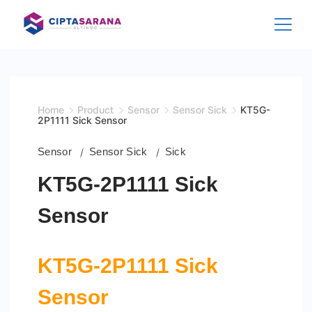
Skip
to
content
Home
Product
Sensor
Sensor Sick
KT5G-
2P1111 Sick Sensor
Sensor
Sensor Sick
Sick
KT5G-2P1111 Sick
Sensor
KT5G-2P1111 Sick
Sensor