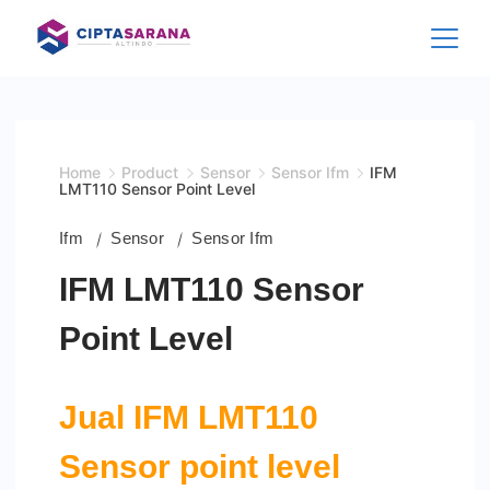
Skip
to
content
Home
Product
Sensor
Sensor Ifm
IFM
LMT110 Sensor Point Level
Ifm
Sensor
Sensor Ifm
IFM LMT110 Sensor
Point Level
Jual IFM LMT110
Sensor point level