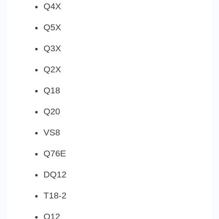
Q4X
Q5X
Q3X
Q2X
Q18
Q20
VS8
Q76E
DQ12
T18-2
Q12