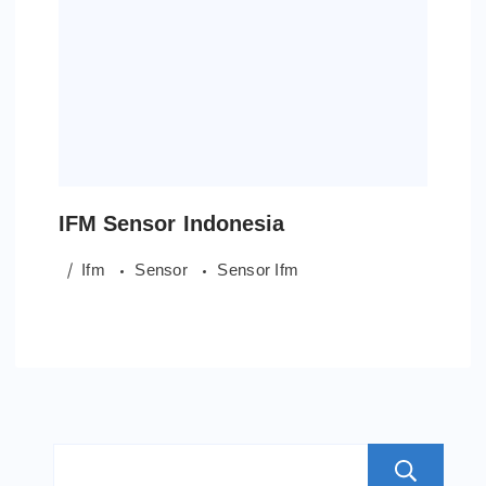
IFM Sensor Indonesia
Ifm
Sensor
Sensor Ifm
S