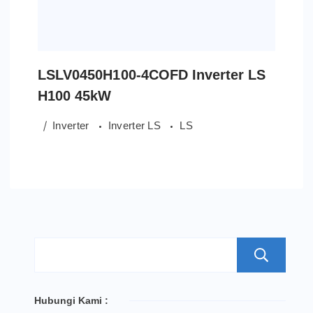
LSLV0450H100-4COFD Inverter LS
H100 45kW
Inverter
Inverter LS
LS
S
Hubungi Kami :