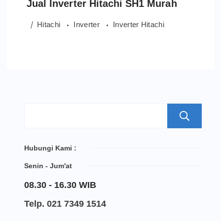
Jual Inverter Hitachi SH1 Murah
Hitachi
Inverter
Inverter Hitachi
S
Hubungi Kami :
Senin - Jum'at
08.30 - 16.30 WIB
Telp. 021 7349 1514