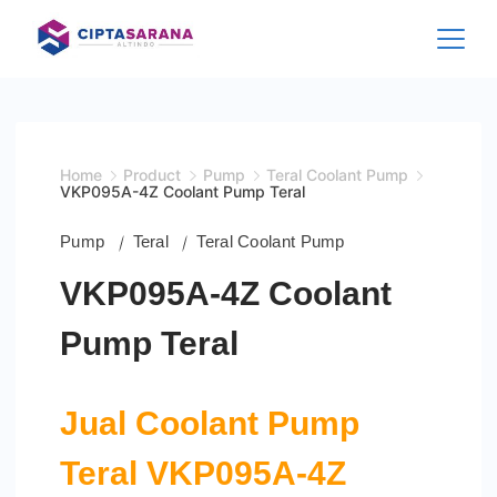
Skip
to
content
Home
Product
Pump
Teral Coolant Pump
VKP095A-4Z Coolant Pump Teral
Pump
Teral
Teral Coolant Pump
VKP095A-4Z Coolant
Pump Teral
Jual Coolant Pump
Teral VKP095A-4Z