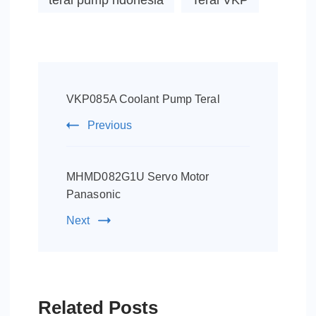
teral pump ndonesia
Teral VKP
Post
Navigation
VKP085A Coolant Pump Teral
Previous
MHMD082G1U Servo Motor
Panasonic
Next
Related Posts