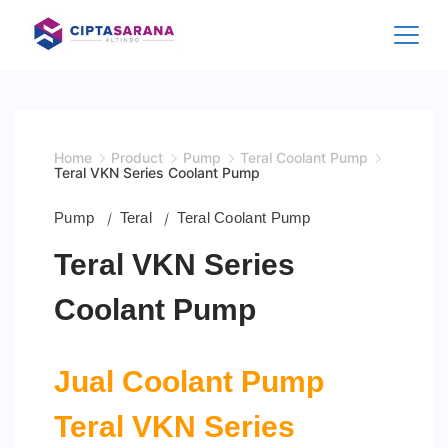
Skip
to
content
Home
Product
Pump
Teral Coolant Pump
Teral VKN Series Coolant Pump
Pump
Teral
Teral Coolant Pump
Teral VKN Series
Coolant Pump
Jual Coolant Pump
Teral VKN Series