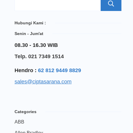
S
Hubungi Kami :
Senin - Jum'at
08.30 - 16.30 WIB
Telp. 021 7349 1514
Hendro :
62 812 9449 8829
sales@ciptasarana.com
Categories
ABB
Allen Bradley