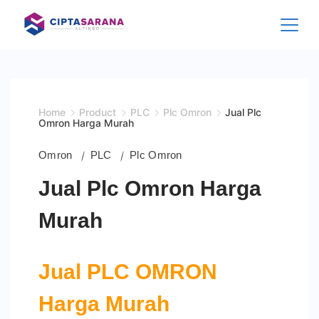
Skip
to
content
Home
Product
PLC
Plc Omron
Jual Plc
Omron Harga Murah
Omron
PLC
Plc Omron
Jual Plc Omron Harga
Murah
Jual PLC OMRON
Harga Murah