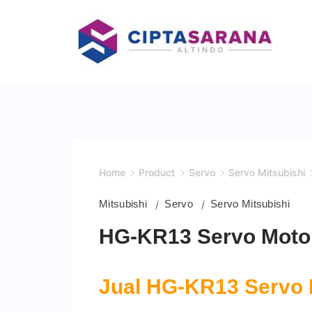
Skip
to
content
Home
Product
Servo
Servo Mitsubishi
Mitsubishi
Servo
Servo Mitsubishi
HG-KR13 Servo Motor
Jual HG-KR13 Servo 