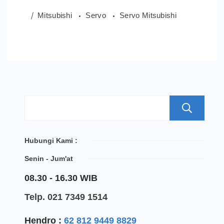
Mitsubishi
Servo
Servo Mitsubishi
S
Hubungi Kami :
Senin - Jum'at
08.30 - 16.30 WIB
Telp. 021 7349 1514
Hendro :
62 812 9449 8829