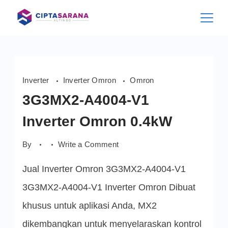
Skip
to
content
Inverter
Inverter Omron
Omron
3G3MX2-A4004-V1
Inverter Omron 0.4kW
on
By
Write a Comment
3G3MX2-
A4004-
Jual Inverter Omron 3G3MX2-A4004-V1
V1
Inverter
Omron
3G3MX2-A4004-V1 Inverter Omron Dibuat
0.4kW
khusus untuk aplikasi Anda, MX2
dikembangkan untuk menyelaraskan kontrol