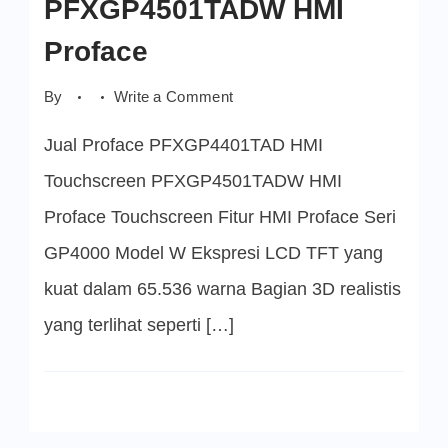
PFXGP4501TADW HMI
Proface
on
By
Write a Comment
PFXGP4501TADW
HMI
Jual Proface PFXGP4401TAD HMI
Proface
Touchscreen PFXGP4501TADW HMI
Proface Touchscreen Fitur HMI Proface Seri
GP4000 Model W Ekspresi LCD TFT yang
kuat dalam 65.536 warna Bagian 3D realistis
yang terlihat seperti […]