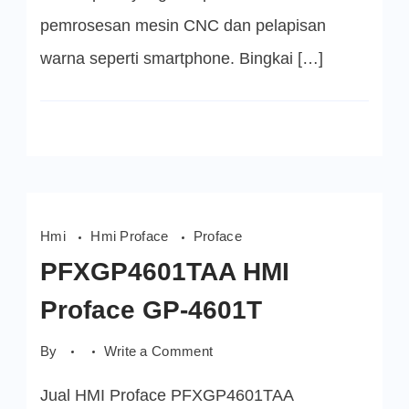
pemrosesan mesin CNC dan pelapisan
warna seperti smartphone. Bingkai […]
Hmi
Hmi Proface
Proface
PFXGP4601TAA HMI
Proface GP-4601T
on
By
Write a Comment
PFXGP4601TAA
HMI
Jual HMI Proface PFXGP4601TAA
Proface
GP-