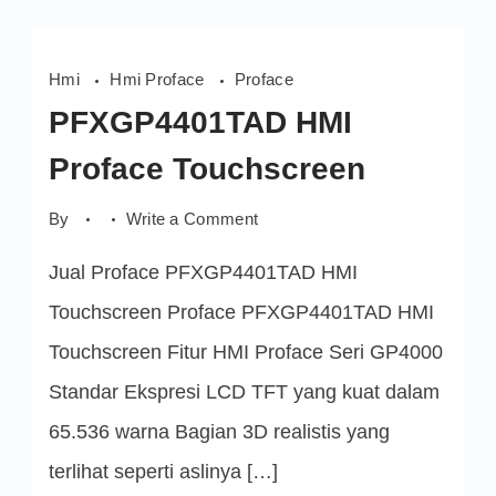
Hmi
Hmi Proface
Proface
PFXGP4401TAD HMI
Proface Touchscreen
on
By
Write a Comment
PFXGP4401TAD
HMI
Jual Proface PFXGP4401TAD HMI
Proface
Touchscreen
Touchscreen Proface PFXGP4401TAD HMI
Touchscreen Fitur HMI Proface Seri GP4000
Standar Ekspresi LCD TFT yang kuat dalam
65.536 warna Bagian 3D realistis yang
terlihat seperti aslinya […]