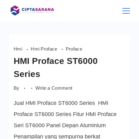
Skip
to
content
Hmi
Hmi Proface
Proface
HMI Proface ST6000
Series
on
By
Write a Comment
HMI
Proface
Jual HMI Proface ST6000 Series HMI
ST6000
Series
Proface ST6000 Series Fitur HMI Proface
Seri ST6000 Panel Depan Aluminium
Penampilan yang sempurna berkat