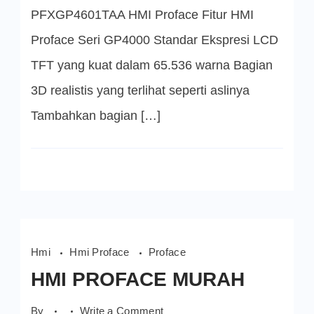
4601T
PFXGP4601TAA HMI Proface Fitur HMI
Proface Seri GP4000 Standar Ekspresi LCD
TFT yang kuat dalam 65.536 warna Bagian
3D realistis yang terlihat seperti aslinya
Tambahkan bagian […]
Hmi
Hmi Proface
Proface
HMI PROFACE MURAH
on
By
Write a Comment