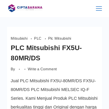
Skip
to
content
Mitsubishi
PLC
Plc Mitsubishi
PLC Mitsubishi FX5U-
80MR/DS
on
By
Write a Comment
PLC
Mitsubishi
Jual PLC Mitsubishi FX5U-80MR/DS FX5U-
FX5U-
80MR/DS
80MR/DS PLC Mitsubishi MELSEC IQ-F
Series. Kami Menjual Produk PLC Mitsubishi
berkualitas tinggi dan Original dengan harga