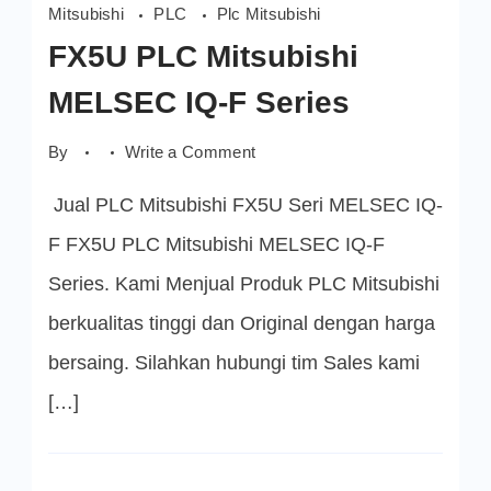
Mitsubishi
PLC
Plc Mitsubishi
FX5U PLC Mitsubishi
MELSEC IQ-F Series
on
By
Write a Comment
FX5U
PLC
Jual PLC Mitsubishi FX5U Seri MELSEC IQ-
Mitsubishi
MELSEC
IQ-
F FX5U PLC Mitsubishi MELSEC IQ-F
F
Series
Series. Kami Menjual Produk PLC Mitsubishi
berkualitas tinggi dan Original dengan harga
bersaing. Silahkan hubungi tim Sales kami
[…]