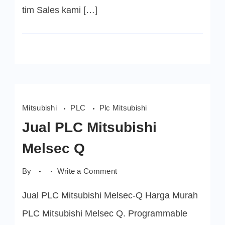
tim Sales kami […]
Mitsubishi
PLC
Plc Mitsubishi
Jual PLC Mitsubishi
Melsec Q
on
By
Write a Comment
Jual
PLC
Jual PLC Mitsubishi Melsec-Q Harga Murah
Mitsubishi
Melsec
Q
PLC Mitsubishi Melsec Q. Programmable