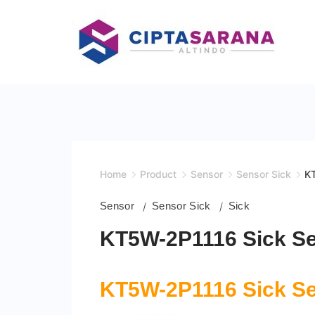
Skip
to
content
Home
Product
Sensor
Sensor Sick
K
Sensor
Sensor Sick
Sick
KT5W-2P1116 Sick S
KT5W-2P1116 Sick S