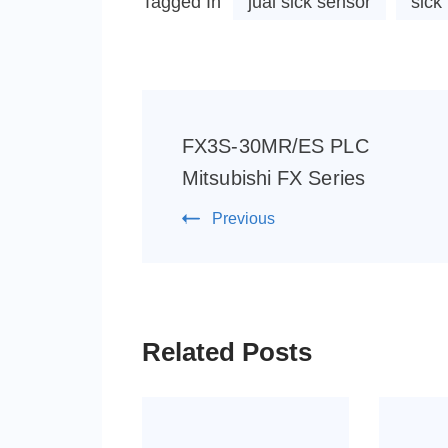
Tagged In
jual sick sensor
sick
Post
Navigation
FX3S-30MR/ES PLC
Mitsubishi FX Series
Previous
Related Posts