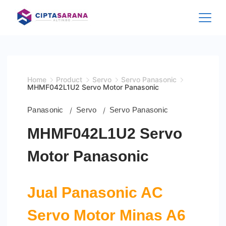
Skip
to
content
Home
Product
Servo
Servo Panasonic
MHMF042L1U2 Servo Motor Panasonic
Panasonic
Servo
Servo Panasonic
MHMF042L1U2 Servo
Motor Panasonic
Jual Panasonic AC
Servo Motor Minas A6