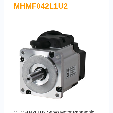
MHMF042L1U2
MHMF042L1U2 Servo Motor Panasonic