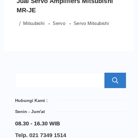
Jual Servo Amplifiers Mitsubishi
MR-JE
Mitsubishi
Servo
Servo Mitsubishi
S
Hubungi Kami :
Senin - Jum'at
08.30 - 16.30 WIB
Telp. 021 7349 1514