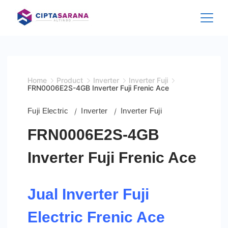
Skip
to
content
Home
Product
Inverter
Inverter Fuji
FRN0006E2S-4GB Inverter Fuji Frenic Ace
Fuji Electric
Inverter
Inverter Fuji
FRN0006E2S-4GB
Inverter Fuji Frenic Ace
Jual Inverter Fuji
Electric Frenic Ace