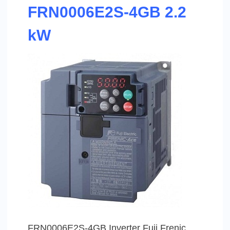
FRN0006E2S-4GB 2.2
kW
FRN0006E2S-4GB Inverter Fuji Frenic